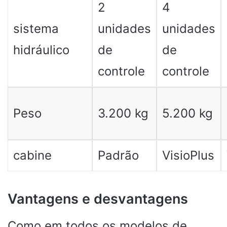
2
4
sistema
unidades
unidades
hidráulico
de
de
controle
controle
Peso
3.200 kg
5.200 kg
cabine
Padrão
VisioPlus
Vantagens e desvantagens
Como em todos os modelos de