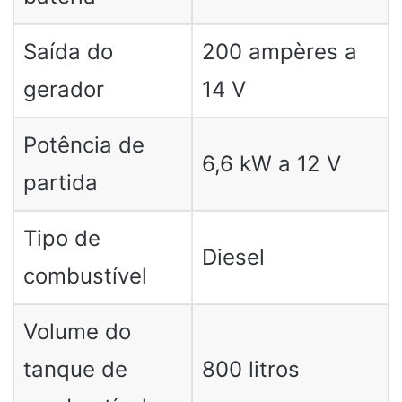
Saída do
200 ampères a
gerador
14 V
Potência de
6,6 kW a 12 V
partida
Tipo de
Diesel
combustível
Volume do
tanque de
800 litros