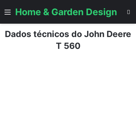
Home & Garden Design
Menu
P
Dados técnicos do John Deere
T 560