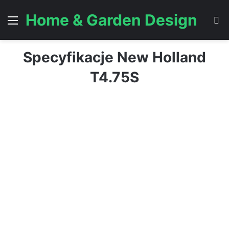
Home & Garden Design
Menu
S
Specyfikacje New Holland
T4.75S