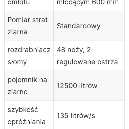
omłotu
młócącym 600 mm
Pomiar strat
Standardowy
ziarna
rozdrabniacz
48 noży, 2
słomy
regulowane ostrza
pojemnik na
12500 litrów
ziarno
szybkość
135 litrów/s
opróżniania