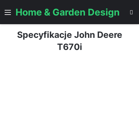
Home & Garden Design
Menu
S
Specyfikacje John Deere
T670i