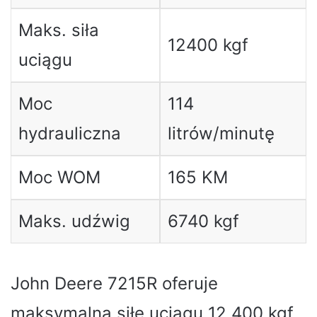
Maks. siła
12400 kgf
uciągu
Moc
114
hydrauliczna
litrów/minutę
Moc WOM
165 KM
Maks. udźwig
6740 kgf
John Deere 7215R oferuje
maksymalną siłę uciągu 12 400 kgf,