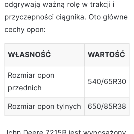
odgrywają ważną rolę w trakcji i
przyczepności ciągnika. Oto główne
cechy opon:
WŁASNOŚĆ
WARTOŚĆ
Rozmiar opon
540/65R30
przednich
Rozmiar opon tylnych
650/85R38
John Deere 7215R jest wyposażony