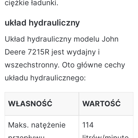
ciężkie ładunki.
układ hydrauliczny
Układ hydrauliczny modelu John
Deere 7215R jest wydajny i
wszechstronny. Oto główne cechy
układu hydraulicznego:
WŁASNOŚĆ
WARTOŚĆ
Maks. natężenie
114
przepływu
litrów/minutę