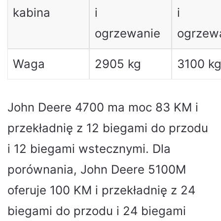
kabina
i
i
ogrzewanie
ogrzew
Waga
2905 kg
3100 k
John Deere 4700 ma moc 83 KM i
przekładnię z 12 biegami do przodu
i 12 biegami wstecznymi. Dla
porównania, John Deere 5100M
oferuje 100 KM i przekładnię z 24
biegami do przodu i 24 biegami