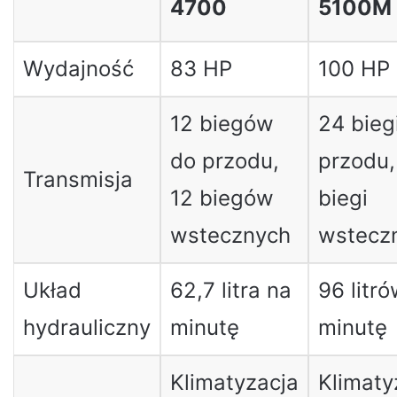
4700
5100M
Wydajność
83 HP
100 HP
12 biegów
24 bieg
do przodu,
przodu,
Transmisja
12 biegów
biegi
wstecznych
wstecz
Układ
62,7 litra na
96 litr
hydrauliczny
minutę
minutę
Klimatyzacja
Klimaty