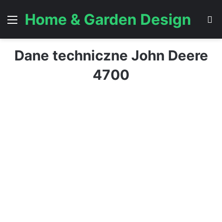
Home & Garden Design
Menu
S
Dane techniczne John Deere
4700