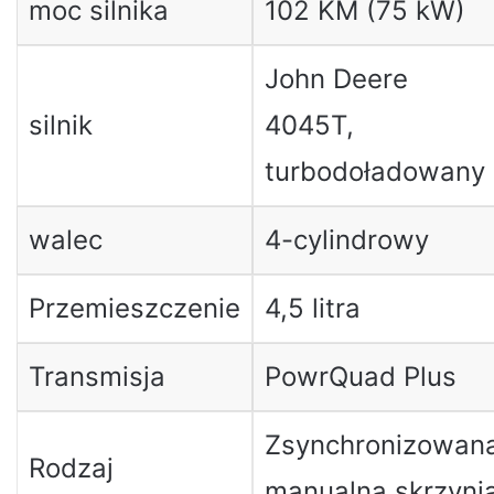
moc silnika
102 KM (75 kW)
John Deere
silnik
4045T,
turbodoładowany
walec
4-cylindrowy
Przemieszczenie
4,5 litra
Transmisja
PowrQuad Plus
Zsynchronizowan
Rodzaj
manualna skrzyni