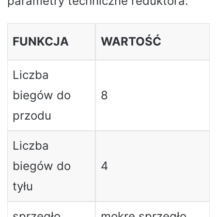
parametry techniczne reduktora:
FUNKCJA
WARTOŚĆ
Liczba
biegów do
8
przodu
Liczba
biegów do
4
tyłu
sprzęgło
mokre sprzęgło