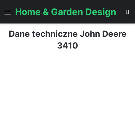
Home & Garden Design
Menu
S
Dane techniczne John Deere
3410