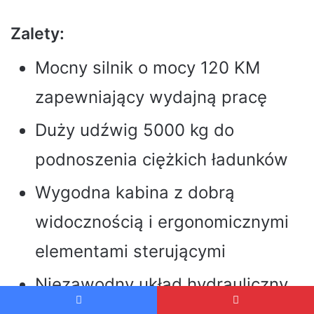
Zalety:
Mocny silnik o mocy 120 KM
zapewniający wydajną pracę
Duży udźwig 5000 kg do
podnoszenia ciężkich ładunków
Wygodna kabina z dobrą
widocznością i ergonomicznymi
elementami sterującymi
Niezawodny układ hydrauliczny
do precyzyjnego sterowania