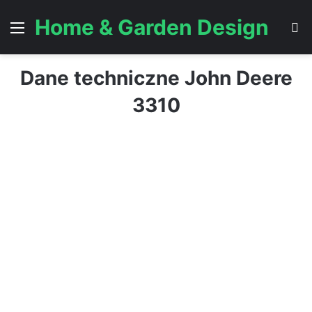
Home & Garden Design
Menu
S
Dane techniczne John Deere
3310