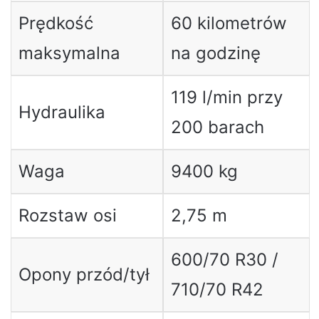
Prędkość
60 kilometrów
maksymalna
na godzinę
119 l/min przy
Hydraulika
200 barach
Waga
9400 kg
Rozstaw osi
2,75 m
600/70 R30 /
Opony przód/tył
710/70 R42