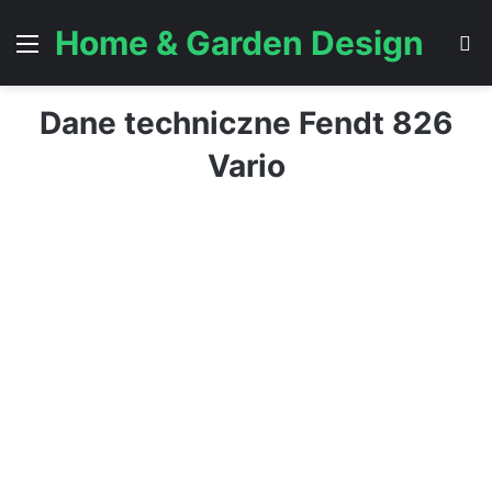
Home & Garden Design
Menu
S
Dane techniczne Fendt 826
Vario