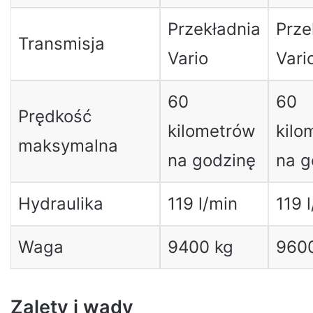
Przekładnia
Prze
Transmisja
Vario
Vari
60
60
Prędkość
kilometrów
kilo
maksymalna
na godzinę
na g
Hydraulika
119 l/min
119 
Waga
9400 kg
960
Zalety i wady