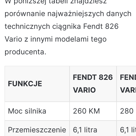
W poniższej tabeli znajdziesz
porównanie najważniejszych danych
technicznych ciągnika Fendt 826
Vario z innymi modelami tego
producenta.
FENDT 826
FEN
FUNKCJE
VARIO
VAR
Moc silnika
260 KM
280
Przemieszczenie
6,1 litra
6,1 l