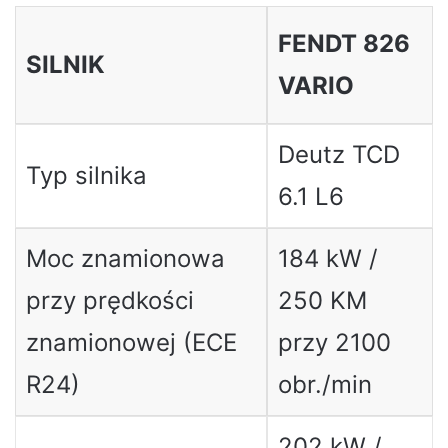
FENDT 826
SILNIK
VARIO
Deutz TCD
Typ silnika
6.1 L6
Moc znamionowa
184 kW /
przy prędkości
250 KM
znamionowej (ECE
przy 2100
R24)
obr./min
202 kW /