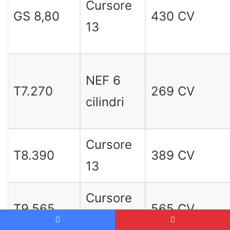
Cursore
GS 8,80
430 CV
13
NEF 6
T7.270
269 CV
cilindri
Cursore
T8.390
389 CV
13
Cursore
T9.565
565 CV
16