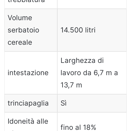
Volume
serbatoio
14.500 litri
cereale
Larghezza di
intestazione
lavoro da 6,7 ​​m a
13,7 m
trinciapaglia
Sì
Idoneità alle
fino al 18%