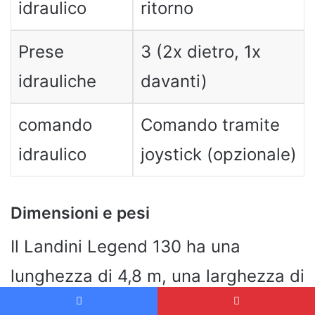
idraulico
ritorno
Prese
3 (2x dietro, 1x
idrauliche
davanti)
comando
Comando tramite
idraulico
joystick (opzionale)
Dimensioni e pesi
Il Landini Legend 130 ha una
lunghezza di 4,8 m, una larghezza di
2,3 me un’altezza di 2,9 m e un peso