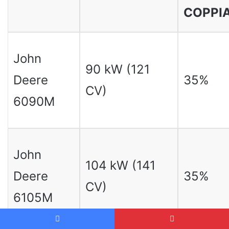
COPPI
John
90 kW (121
Deere
35%
CV)
6090M
John
104 kW (141
Deere
35%
CV)
6105M