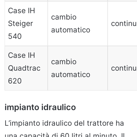
Case IH
cambio
Steiger
contin
automatico
540
Case IH
cambio
Quadtrac
contin
automatico
620
impianto idraulico
L’impianto idraulico del trattore ha
una capacità di 60 litri al minuto. Il