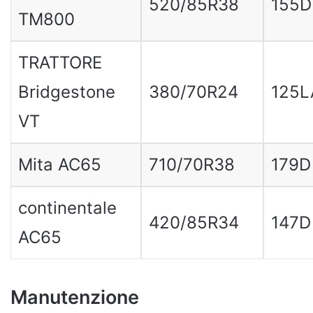
520/85R38
155D
TM800
TRATTORE
Bridgestone
380/70R24
125L
VT
Mita AC65
710/70R38
179D
continentale
420/85R34
147D
AC65
Manutenzione