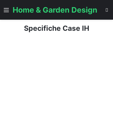
Home & Garden Design
Menu
C
Specifiche Case IH