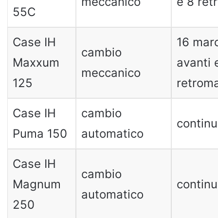
meccanico
e 8 ret
55C
Case IH
16 mar
cambio
Maxxum
avanti 
meccanico
125
retrom
Case IH
cambio
contin
Puma 150
automatico
Case IH
cambio
Magnum
contin
automatico
250