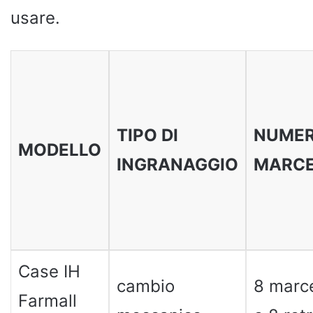
usare.
TIPO DI
NUMER
MODELLO
INGRANAGGIO
MARC
Case IH
cambio
8 marce
Farmall