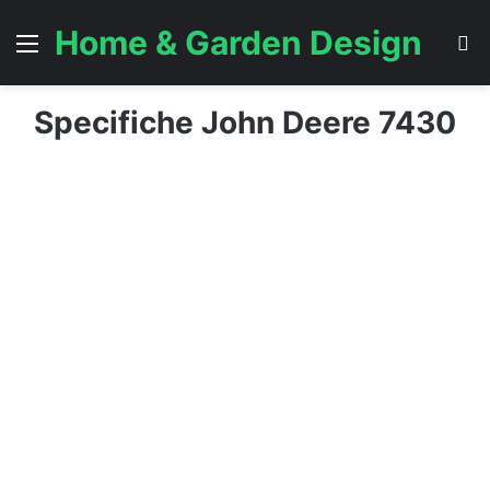
Home & Garden Design
Menu
C
Specifiche John Deere 7430