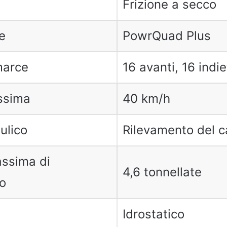
Frizione a secco
e
PowrQuad Plus
marce
16 avanti, 16 indie
ssima
40 km/h
ulico
Rilevamento del c
ssima di
4,6 tonnellate
o
Idrostatico