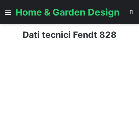
Home & Garden Design
Menu
C
Dati tecnici Fendt 828