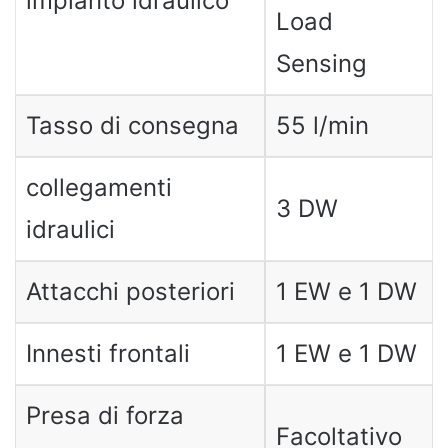
impianto idraulico
Load
Sensing
Tasso di consegna
55 l/min
collegamenti
3 DW
idraulici
Attacchi posteriori
1 EW e 1 DW
Innesti frontali
1 EW e 1 DW
Presa di forza
Facoltativo