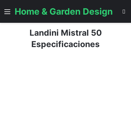
Home & Garden Design
Menú
B
Landini Mistral 50
Especificaciones