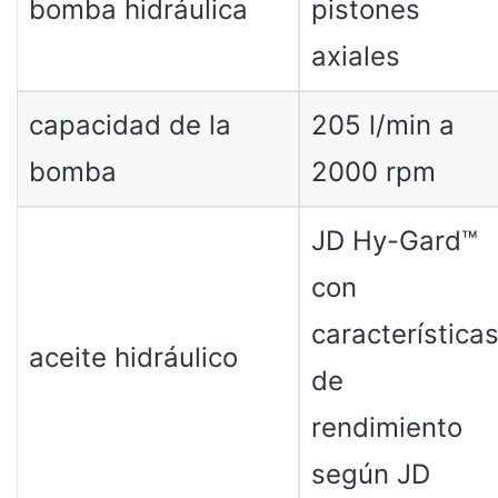
bomba hidráulica
pistones
axiales
capacidad de la
205 l/min a
bomba
2000 rpm
JD Hy-Gard™
con
característica
aceite hidráulico
de
rendimiento
según JD