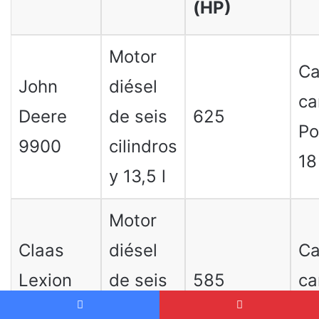
(HP)
Motor
Ca
John
diésel
ca
Deere
de seis
625
Po
9900
cilindros
18
y 13,5 l
Motor
Claas
diésel
Ca
Lexion
de seis
585
ca
780
cilindros
de