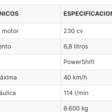
NICOS
ESPECIFICACIO
l motor
230 cv
ento
6,8 litros
PowerShift
máxima
40 km/h
áulica
114 l/min
8.600 kg