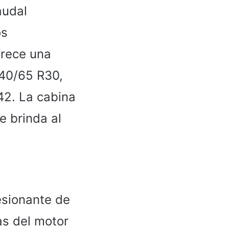
audal
os
ofrece una
540/65 R30,
42. La cabina
e brinda al
sionante de
cas del motor