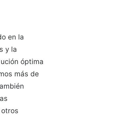
o en la
s y la
lución óptima
remos más de
también
las
 otros