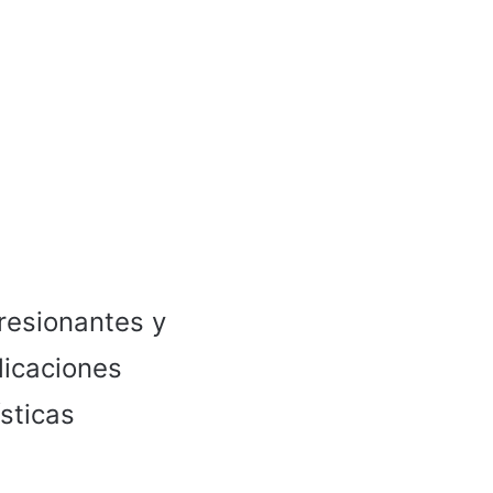
resionantes y
licaciones
ísticas