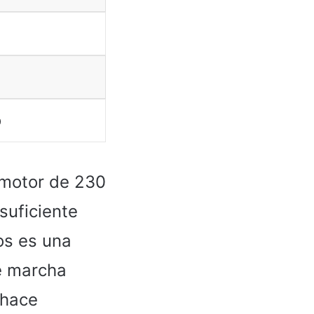
o
 motor de 230
 suficiente
os es una
e marcha
 hace