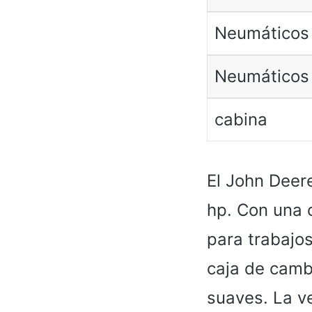
Neumáticos 
Neumáticos 
cabina
El John Deer
hp. Con una c
para trabajo
caja de camb
suaves. La v