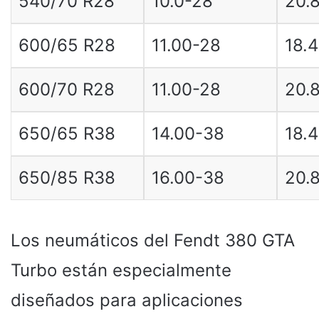
540/70 R28
10.0-28
20.
600/65 R28
11.00-28
18.
600/70 R28
11.00-28
20.
650/65 R38
14.00-38
18.
650/85 R38
16.00-38
20.
Los neumáticos del Fendt 380 GTA
Turbo están especialmente
diseñados para aplicaciones