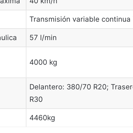
máxima
40 km/h
Transmisión variable continua 
ulica
57 l/min
4000 kg
Delantero: 380/70 R20; Trase
R30
4460kg