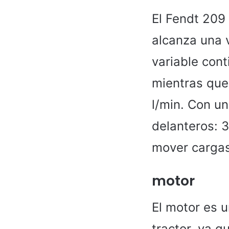
El Fendt 209 
alcanza una 
variable cont
mientras que
l/min. Con u
delanteros: 
mover carga
motor
El motor es 
tractor, ya q