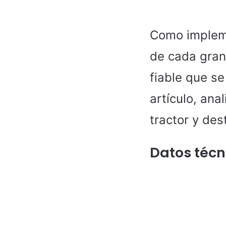
Como impleme
de cada granj
fiable que se
artículo, an
tractor y de
Datos técn