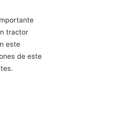
importante
n tractor
En este
iones de este
tes.