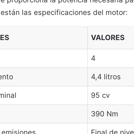
 están las especificaciones del motor:
ES
VALORES
4
ento
4,4 litros
minal
95 cv
390 Nm
 emisiones
Final de nive