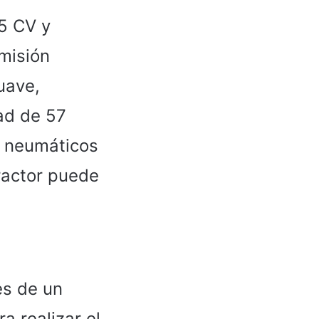
CV y ​​
misión
uave,
ad de 57
y neumáticos
ractor puede
es de un
a realizar el